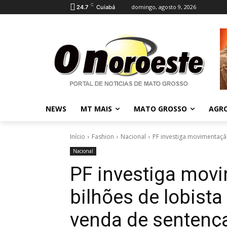
C
domingo, agosto 9, 2026
24.7
Cuiabá
NEWS
MT MAIS
MATO GROSSO
AGR
Início
Fashion
Nacional
PF investiga movimentação
Nacional
PF investiga mov
bilhões de lobist
venda de sentenç