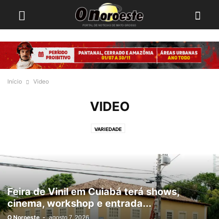
Início
Video
VIDEO
VARIEDADE
Feira de Vinil em Cuiabá terá shows,
cinema, workshop e entrada...
O Noroeste
-
agosto 7, 2026