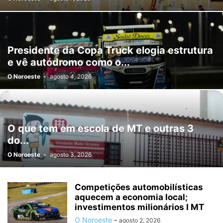
Presidente da Copa Truck elogia estrutura
e vê autódromo como o...
O Noroeste
-
agosto 4, 2026
O que tem em escola de MT e outras 3
do...
O Noroeste
-
agosto 3, 2026
Competições automobilísticas
aquecem a economia local;
investimentos milionários I MT
O Noroeste
-
agosto 2, 2026