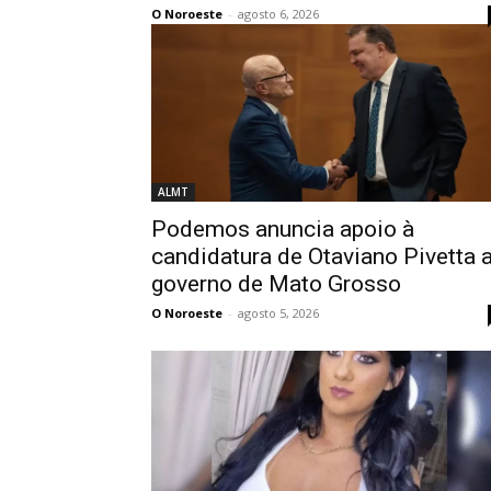
O Noroeste
-
agosto 6, 2026
ALMT
Podemos anuncia apoio à
candidatura de Otaviano Pivetta 
governo de Mato Grosso
O Noroeste
-
agosto 5, 2026