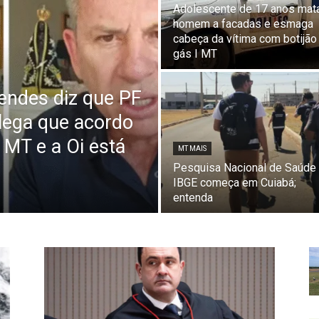
Adolescente de 17 anos mat
homem a facadas e esmaga
cabeça da vítima com botijão
gás I MT
endes diz que PF
lega que acordo
 MT e a Oi está
MT MAIS
Pesquisa Nacional de Saúde
IBGE começa em Cuiabá;
entenda