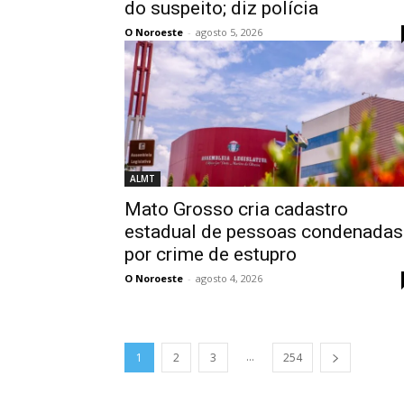
do suspeito; diz polícia
O Noroeste
-
agosto 5, 2026
ALMT
Mato Grosso cria cadastro
estadual de pessoas condenadas
por crime de estupro
O Noroeste
-
agosto 4, 2026
...
1
2
3
254