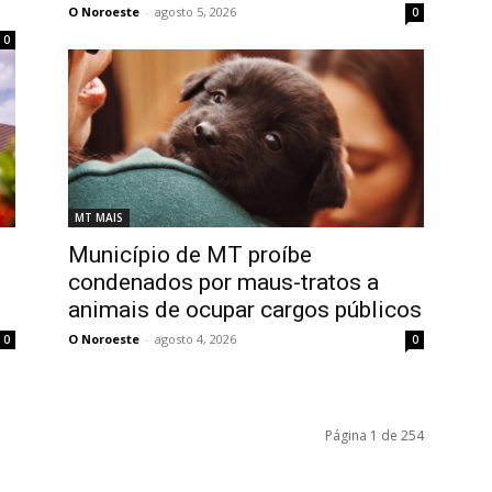
O Noroeste
-
agosto 5, 2026
0
0
MT MAIS
Município de MT proíbe
condenados por maus-tratos a
animais de ocupar cargos públicos
O Noroeste
-
agosto 4, 2026
0
0
Página 1 de 254