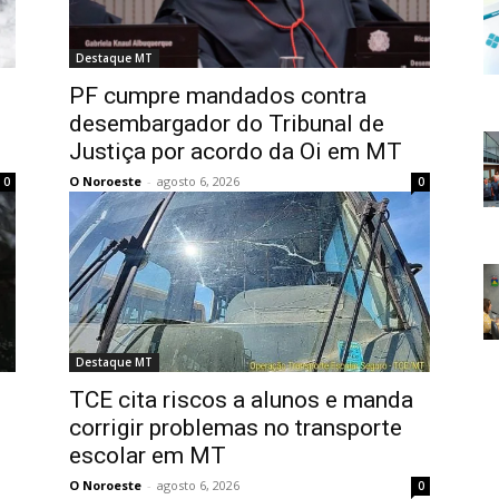
Destaque MT
PF cumpre mandados contra
desembargador do Tribunal de
Justiça por acordo da Oi em MT
O Noroeste
-
agosto 6, 2026
0
0
Destaque MT
TCE cita riscos a alunos e manda
corrigir problemas no transporte
escolar em MT
O Noroeste
-
agosto 6, 2026
0