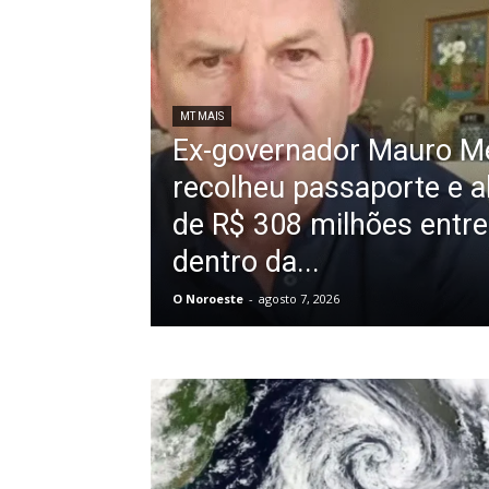
MT MAIS
Ex-governador Mauro M
recolheu passaporte e a
de R$ 308 milhões entre
dentro da...
O Noroeste
-
agosto 7, 2026