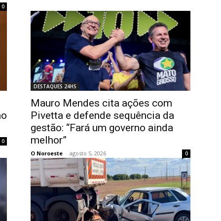
0
DESTAQUES 24HS
Mauro Mendes cita ações com
ao
Pivetta e defende sequência da
gestão: “Fará um governo ainda
melhor”
0
O Noroeste
-
agosto 5, 2026
0