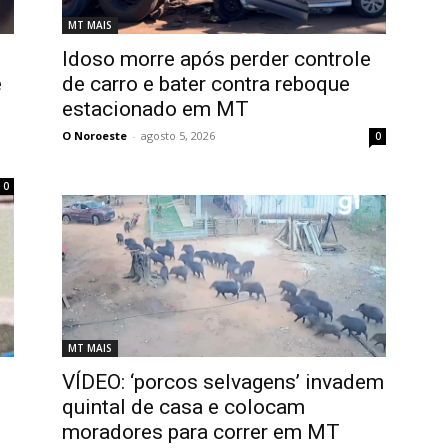
MT MAIS
Idoso morre após perder controle
e
de carro e bater contra reboque
estacionado em MT
O Noroeste
-
agosto 5, 2026
0
0
MT MAIS
VÍDEO: ‘porcos selvagens’ invadem
quintal de casa e colocam
moradores para correr em MT