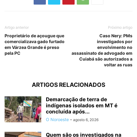
Artigo anterior
Próximo artigo
Proprietário de açougue que
Caso Nery: PMs
comercializava gado furtado
investigados por
em Várzea Grande é preso
envolvimento no
pela PC
assassinato de advogado em
Cuiabá são autorizados a
voltar as ruas
ARTIGOS RELACIONADOS
Demarcação de terra de
indígenas isolados em MT é
concluída após...
O Noroeste
-
agosto 6, 2026
Quem são os investigados na