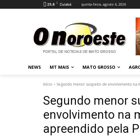
C
quinta-feira, agosto 6, 2026
25.8
Cuiabá
NEWS
MT MAIS
MATO GROSSO
AGR
Início
Segundo menor suspeito de envolvimento na m
Segundo menor su
envolvimento na m
apreendido pela Po