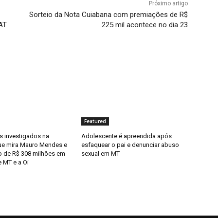
Próximo artigo
Sorteio da Nota Cuiabana com premiações de R$
MAT
225 mil acontece no dia 23
Featured
 investigados na
Adolescente é apreendida após
ue mira Mauro Mendes e
esfaquear o pai e denunciar abuso
o de R$ 308 milhões em
sexual em MT
 MT e a Oi