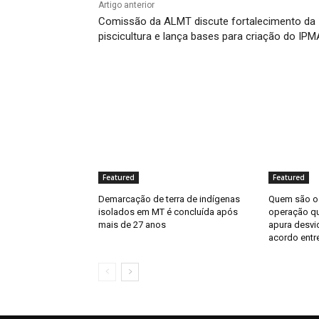
Artigo anterior
Comissão da ALMT discute fortalecimento da
piscicultura e lança bases para criação do IP
Featured
Featured
Demarcação de terra de indígenas
Quem são os
isolados em MT é concluída após
operação q
mais de 27 anos
apura desvi
acordo entre