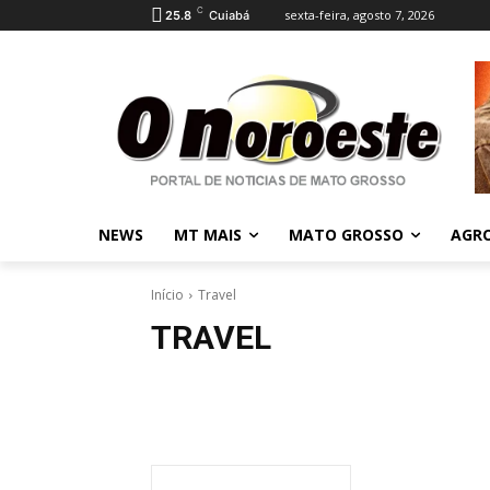
C
sexta-feira, agosto 7, 2026
25.8
Cuiabá
NEWS
MT MAIS
MATO GROSSO
AGR
Início
Travel
TRAVEL