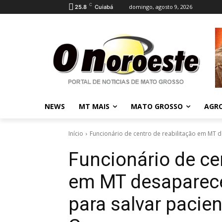
C
domingo, agosto 9, 2026
25.8
Cuiabá
NEWS
MT MAIS
MATO GROSSO
AGR
Início
Funcionário de centro de reabilitação em MT d
Funcionário de cen
em MT desaparece
para salvar pacien