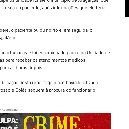
uipe da unidade foi até o município de Aragarças, que
m busca do paciente, após informações que ele teria
ele, o paciente pulou no rio e, em seguida, o
gatá-lo.
os machucadas e foi encaminhado para uma Unidade de
ças para receber os atendimentos médicos
 poucas horas depois.
ublicação desta reportagem não havia localizado.
osso e Goiás seguem à procura do funcionário.
- Advertisment -