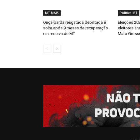
MT MAIS
Politica MT
Onça-parda resgatada debilitada é
Eleições 202
solta após 9 meses de recuperação
eleitores an
em reserva de MT
Mato Gross