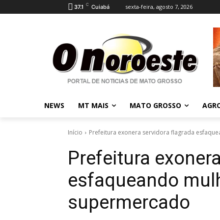
C
sexta-feira, agosto 7, 2026
37.1
Cuiabá
NEWS
MT MAIS
MATO GROSSO
AGR
Início
Prefeitura exonera servidora flagrada esfaq
Prefeitura exonera
esfaqueando mulh
supermercado