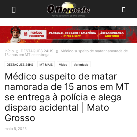
Início
DESTAQUES 24HS
Médico suspeito de matar namorada de
15 anos em MT se entrega...
DESTAQUES 24HS
MT MAIS
Video
Variedade
Médico suspeito de matar
namorada de 15 anos em MT
se entrega à polícia e alega
disparo acidental | Mato
Grosso
maio 5, 2025