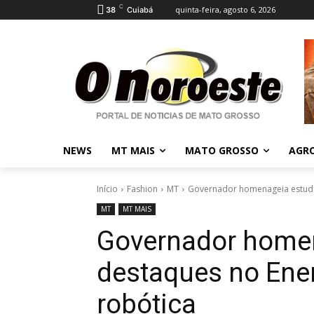
C
quinta-feira, agosto 6, 2026
38
Cuiabá
NEWS
MT MAIS
MATO GROSSO
AGR
Início
Fashion
MT
Governador homenageia estuda
MT
MT MAIS
Governador home
destaques no Ene
robótica