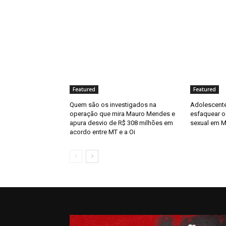
Featured
Featured
Quem são os investigados na
Adolescente
operação que mira Mauro Mendes e
esfaquear o
apura desvio de R$ 308 milhões em
sexual em 
acordo entre MT e a Oi