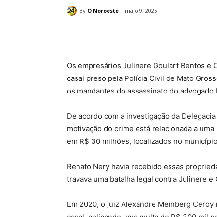
By
O Noroeste
maio 9, 2025
Compartilhado
Os empresários Julinere Goulart Bentos e 
casal preso pela Polícia Civil de Mato Gros
os mandantes do assassinato do advogado R
De acordo com a investigação da Delegacia
motivação do crime está relacionada a uma l
em R$ 30 milhões, localizados no municípi
Renato Nery havia recebido essas proprie
travava uma batalha legal contra Julinere e
Em 2020, o juiz Alexandre Meinberg Ceroy 
casal, aplicando uma multa de R$ 300 mil po