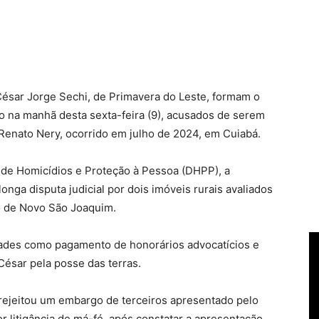
César Jorge Sechi, de Primavera do Leste, formam o
so na manhã desta sexta-feira (9), acusados de serem
enato Nery, ocorrido em julho de 2024, em Cuiabá.
 de Homicídios e Proteção à Pessoa (DHPP), a
onga disputa judicial por dois imóveis rurais avaliados
o de Novo São Joaquim.
dades como pagamento de honorários advocatícios e
 César pela posse das terras.
rejeitou um embargo de terceiros apresentado pelo
r litigância de má-fé, após constatar a apresentação