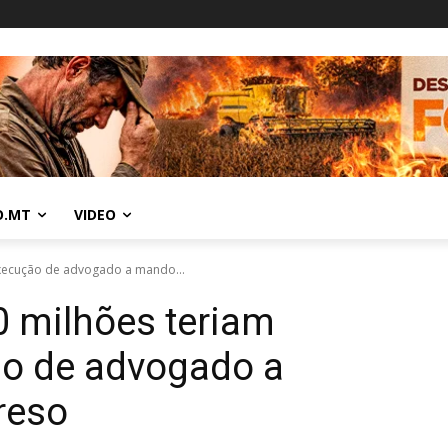
O.MT
VIDEO
xecução de advogado a mando...
0 milhões teriam
o de advogado a
reso