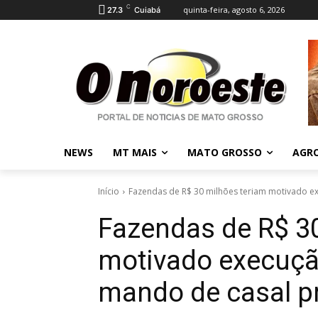
C
quinta-feira, agosto 6, 2026
27.3
Cuiabá
NEWS
MT MAIS
MATO GROSSO
AGR
Início
Fazendas de R$ 30 milhões teriam motivado e
Fazendas de R$ 3
motivado execuçã
mando de casal p