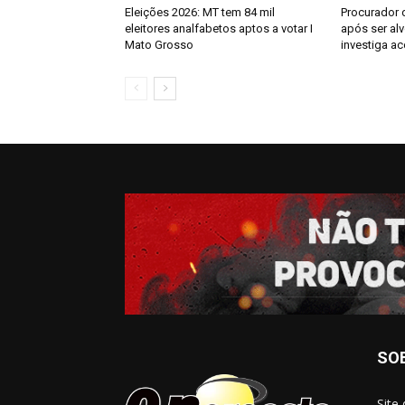
Eleições 2026: MT tem 84 mil
Procurador 
eleitores analfabetos aptos a votar I
após ser al
Mato Grosso
investiga a
SO
Site