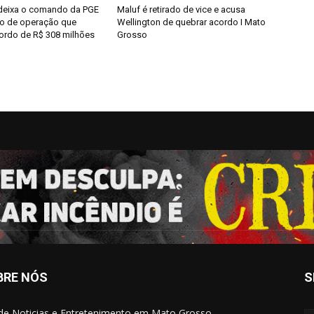
deixa o comando da PGE
Maluf é retirado de vice e acusa
vo de operação que
Wellington de quebrar acordo I Mato
cordo de R$ 308 milhões
Grosso
BRE NÓS
S
 de Noticias e Entretenimento em Mato Grosso