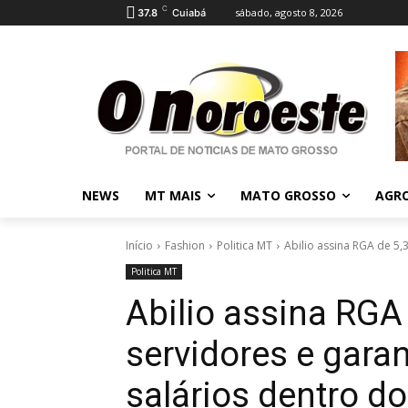
C
sábado, agosto 8, 2026
37.8
Cuiabá
NEWS
MT MAIS
MATO GROSSO
AGR
Início
Fashion
Politica MT
Abilio assina RGA de 5,
Politica MT
Abilio assina RGA
servidores e gar
salários dentro 