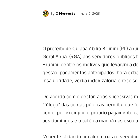
By
O Noroeste
maio 9, 2025
Compartilhado
O prefeito de Cuiabá Abilio Brunini (PL) an
Geral Anual (RGA) aos servidores públicos 
Brunini, dentre os motivos que levaram a d
gestão, pagamentos antecipados, hora extr
insalubridade, verba indenizatória e resci
De acordo com o gestor, após sucessivas m
“fôlego” das contas públicas permitiu que 
como, por exemplo, o próprio pagamento da 
aos domingos e o café da manhã nas escolas
“A gente tá dando um alento para o servido