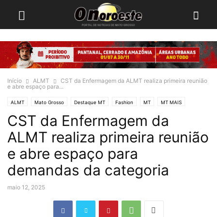
Início
ALMT
CST da Enfermagem da ALMT realiza primeira reunião
e abre espaço para...
ALMT
Mato Grosso
Destaque MT
Fashion
MT
MT MAIS
CST da Enfermagem da
ALMT realiza primeira reunião
e abre espaço para
demandas da categoria
maio 12, 2025