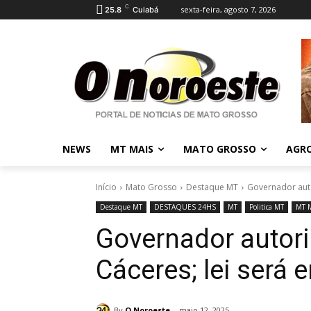
C
sexta-feira, agosto 7, 2026
25.8
Cuiabá
NEWS
MT MAIS
MATO GROSSO
AGR
Início
Mato Grosso
Destaque MT
Governador auto
Destaque MT
DESTAQUES 24HS
MT
Politica MT
MT 
Governador autori
Cáceres; lei será
By
O Noroeste
maio 12, 2025