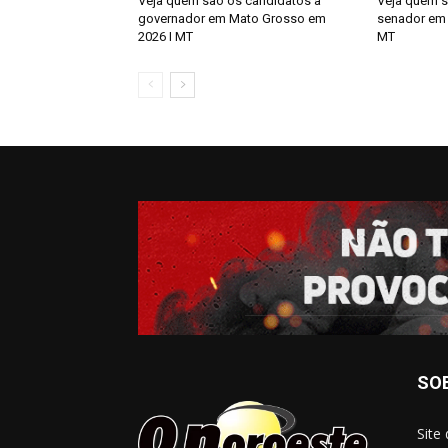
Veja quem são os candidatos a
Veja quem s
governador em Mato Grosso em
senador em 
2026 I MT
MT
SO
Site