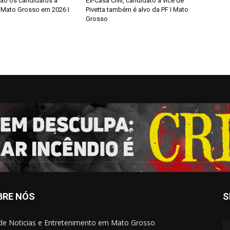
ão os candidatos a
Ex-Casa Civil, candidato a vice de
Mato Grosso em 2026 I
Pivetta também é alvo da PF I Mato
Grosso
BRE NÓS
S
 de Noticias e Entretenimento em Mato Grosso