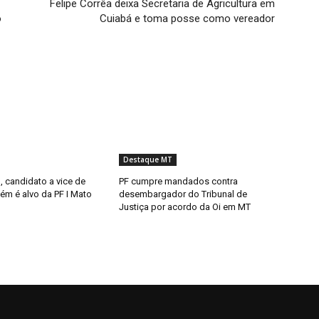
Felipe Corrêa deixa Secretaria de Agricultura em
o
Cuiabá e toma posse como vereador
Destaque MT
l, candidato a vice de
PF cumpre mandados contra
ém é alvo da PF I Mato
desembargador do Tribunal de
Justiça por acordo da Oi em MT