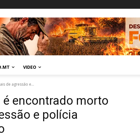
O.MT
VIDEO
is de agressão e...
 é encontrado morto
essão e polícia
o