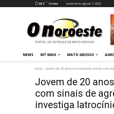
C
sexta-feira, agosto 7, 2026
38.2
Cuiabá
NEWS
MT MAIS
MATO GROSSO
AGR
Início
Jovem de 20 anos é encontrado morto com sina
Jovem de 20 anos
com sinais de agr
investiga latrocíni