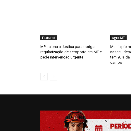
Featured
Agro.MT
MP aciona a Justiça para obrigar
Município m
regularização de aeroporto em MT e
nasceu depo
pede intervenção urgente
tem 93% da
campo