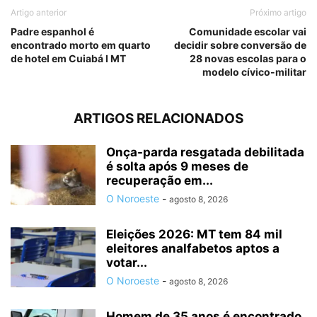
Artigo anterior
Próximo artigo
Padre espanhol é
Comunidade escolar vai
encontrado morto em quarto
decidir sobre conversão de
de hotel em Cuiabá I MT
28 novas escolas para o
modelo cívico-militar
ARTIGOS RELACIONADOS
Onça-parda resgatada debilitada
é solta após 9 meses de
recuperação em...
O Noroeste
-
agosto 8, 2026
Eleições 2026: MT tem 84 mil
eleitores analfabetos aptos a
votar...
O Noroeste
-
agosto 8, 2026
Homem de 35 anos é encontrado