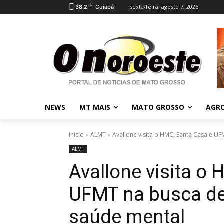
C
sexta-feira, agosto 7, 2026
38.2
Cuiabá
NEWS
MT MAIS
MATO GROSSO
AGR
Início
ALMT
Avallone visita o HMC, Santa Casa e UF
ALMT
Avallone visita o
UFMT na busca de
saúde mental