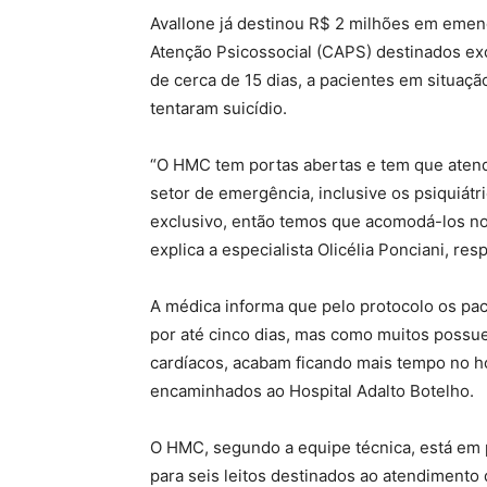
Avallone já destinou R$ 2 milhões em emen
Atenção Psicossocial (CAPS) destinados ex
de cerca de 15 dias, a pacientes em situaç
tentaram suicídio.
“O HMC tem portas abertas e tem que atend
setor de emergência, inclusive os psiquiátr
exclusivo, então temos que acomodá-los n
explica a especialista Olicélia Ponciani, re
A médica informa que pelo protocolo os pa
por até cinco dias, mas como muitos possu
cardíacos, acabam ficando mais tempo no ho
encaminhados ao Hospital Adalto Botelho.
O HMC, segundo a equipe técnica, está em p
para seis leitos destinados ao atendimento