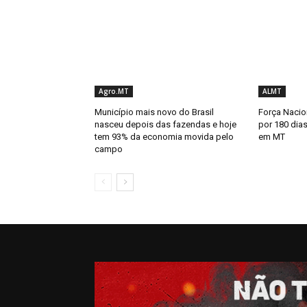
Agro.MT
ALMT
Município mais novo do Brasil
Força Nacion
nasceu depois das fazendas e hoje
por 180 dias
tem 93% da economia movida pelo
em MT
campo