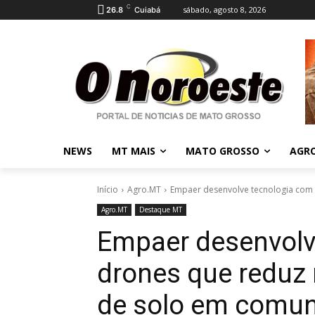
C
sábado, agosto 8, 2026
26.8
Cuiabá
NEWS
MT MAIS
MATO GROSSO
AGR
Início
Agro.MT
Empaer desenvolve tecnologia com d
Agro.MT
Destaque MT
Empaer desenvolv
drones que reduz 
de solo em comun