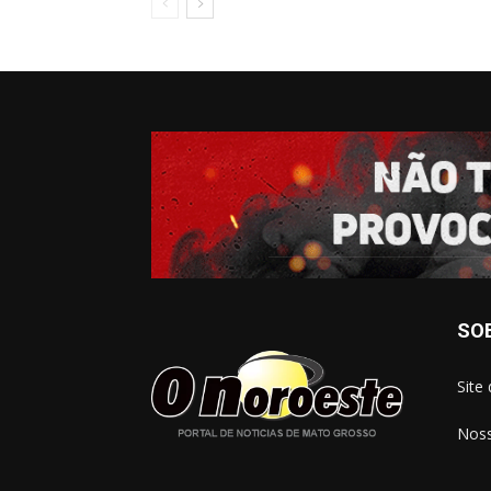
SO
Site
Noss