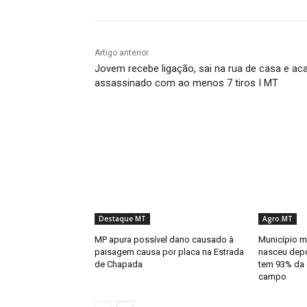
Artigo anterior
Jovem recebe ligação, sai na rua de casa e ac
assassinado com ao menos 7 tiros I MT
Destaque MT
Agro.MT
MP apura possível dano causado à
Município m
paisagem causa por placa na Estrada
nasceu depo
de Chapada
tem 93% da
campo