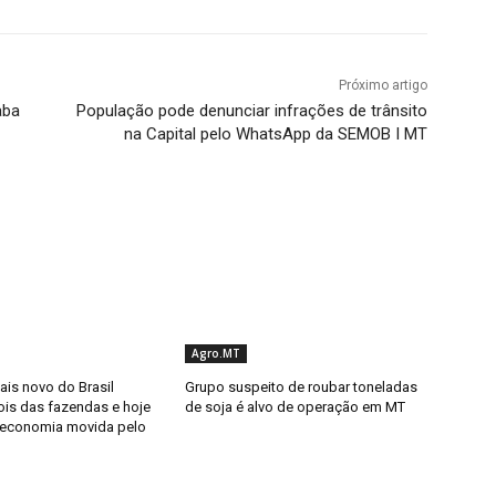
Próximo artigo
aba
População pode denunciar infrações de trânsito
na Capital pelo WhatsApp da SEMOB I MT
Agro.MT
ais novo do Brasil
Grupo suspeito de roubar toneladas
is das fazendas e hoje
de soja é alvo de operação em MT
 economia movida pelo