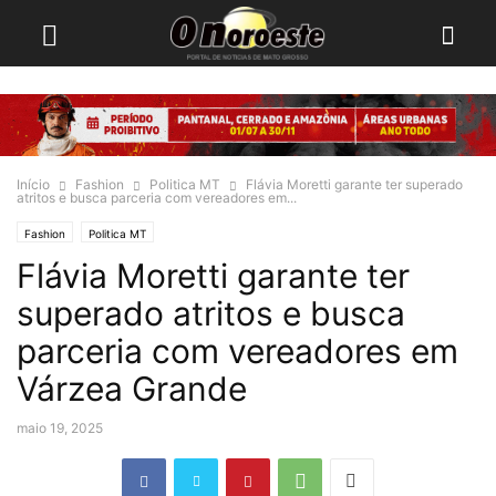
Início
Fashion
Politica MT
Flávia Moretti garante ter superado
atritos e busca parceria com vereadores em...
Fashion
Politica MT
Flávia Moretti garante ter
superado atritos e busca
parceria com vereadores em
Várzea Grande
maio 19, 2025