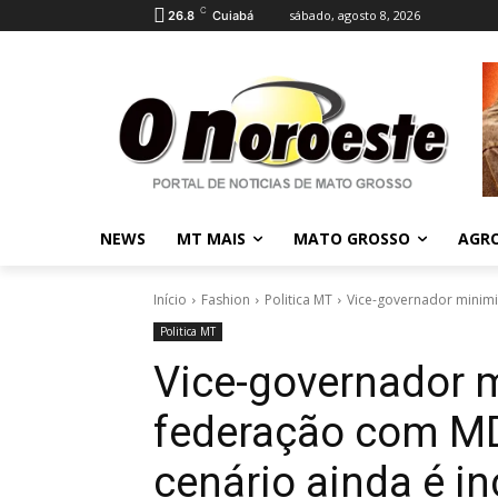
C
sábado, agosto 8, 2026
26.8
Cuiabá
NEWS
MT MAIS
MATO GROSSO
AGR
Início
Fashion
Politica MT
Vice-governador minimi
Politica MT
Vice-governador m
federação com MD
cenário ainda é i