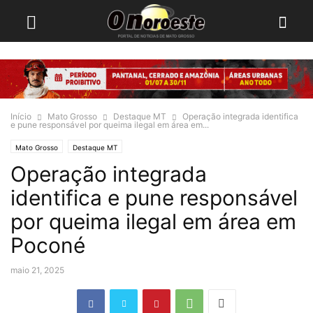
Início
Mato Grosso
Destaque MT
Operação integrada identifica
e pune responsável por queima ilegal em área em...
Mato Grosso
Destaque MT
Operação integrada
identifica e pune responsável
por queima ilegal em área em
Poconé
maio 21, 2025