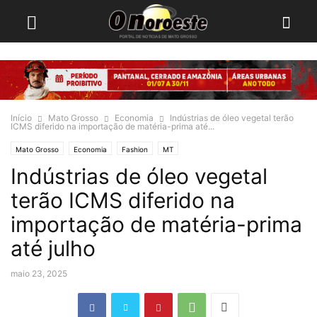
Início
Mato Grosso
Economia
Indústrias de óleo vegetal terão
ICMS diferido na importação de matéria-prima até...
Mato Grosso
Economia
Fashion
MT
Indústrias de óleo vegetal
terão ICMS diferido na
importação de matéria-prima
até julho
maio 23, 2025