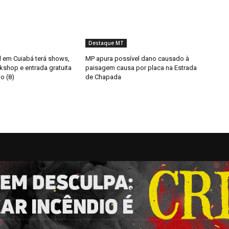
Destaque MT
il em Cuiabá terá shows,
MP apura possível dano causado à
kshop e entrada gratuita
paisagem causa por placa na Estrada
o (8)
de Chapada