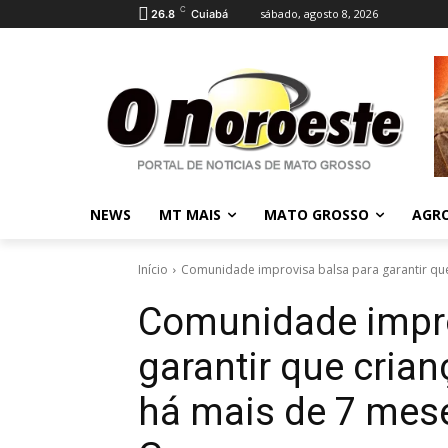
C
sábado, agosto 8, 2026
26.8
Cuiabá
NEWS
MT MAIS
MATO GROSSO
AGR
Início
Comunidade improvisa balsa para garantir que
Comunidade impro
garantir que cria
há mais de 7 mes