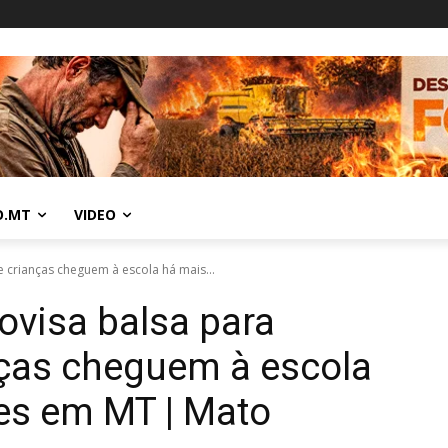
O.MT
VIDEO
 crianças cheguem à escola há mais...
visa balsa para
nças cheguem à escola
es em MT | Mato