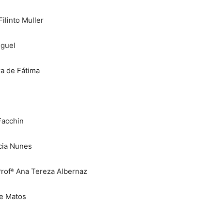
ilinto Muller
iguel
a de Fátima
Facchin
cia Nunes
rofª Ana Tereza Albernaz
de Matos