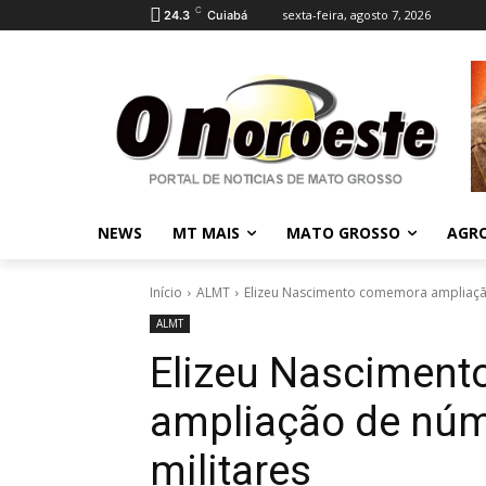
C
sexta-feira, agosto 7, 2026
24.3
Cuiabá
NEWS
MT MAIS
MATO GROSSO
AGR
Início
ALMT
Elizeu Nascimento comemora ampliação
ALMT
Elizeu Nascimen
ampliação de núme
militares