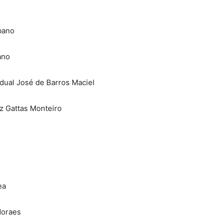
abano
ano
dual José de Barros Maciel
z Gattas Monteiro
ea
Moraes