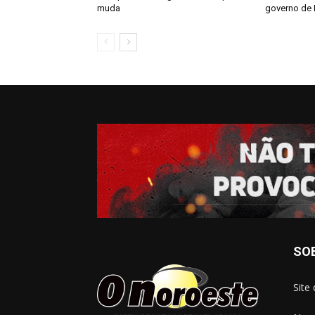
muda
governo de
SO
Site