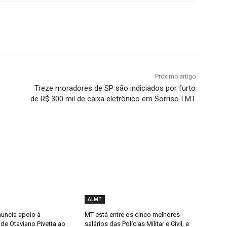
Próximo artigo
o
Treze moradores de SP são indiciados por furto
de R$ 300 mil de caixa eletrônico em Sorriso I MT
ALMT
uncia apoio à
MT está entre os cinco melhores
de Otaviano Pivetta ao
salários das Polícias Militar e Civil, e