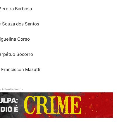
 Pereira Barbosa
ce Souza dos Santos
iguelina Corso
erpétuo Socorro
 Franciscon Mazutti
- Advertisment -