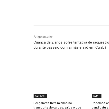
Compartilhado
Artigo anterior
Criança de 2 anos sofre tentativa de sequestr
durante passeio com a mãe e avó em Cuiabá
Agro.MT
ALMT
Lei garante frete mínimo no
Podemos an
transporte de cargas; saiba o que
candidatura 