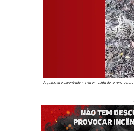
Jaguatirica é encontrada morta em saída de terreno bald