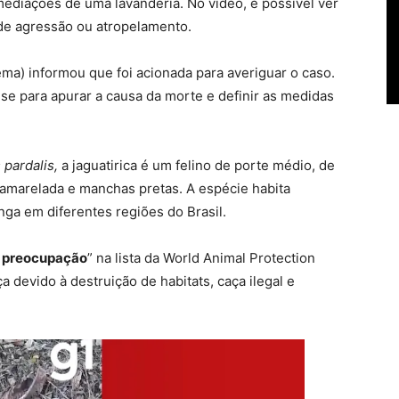
mediações de uma lavanderia. No vídeo, é possível ver
 de agressão ou atropelamento.
ma) informou que foi acionada para averiguar o caso.
se para apurar a causa da morte e definir as medidas
pardalis,
a jaguatirica é um felino de porte médio, de
m amarelada e manchas pretas
. A espécie habita
inga em diferentes regiões do Brasil.
 preocupação
” na lista da World Animal Protection
 devido à destruição de habitats, caça ilegal e