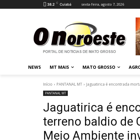
C
sexta-feira, agosto 7, 2026
38.2
Cuiabá
NEWS
MT MAIS
MATO GROSSO
AGR
Início
PANTANAL MT
Jaguatirica é encontrada mort
PANTANAL MT
Jaguatirica é enc
terreno baldio de 
Meio Ambiente inv