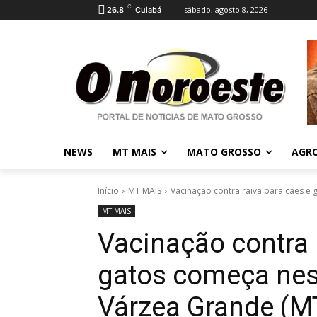
C
sábado, agosto 8, 2026
26.8
Cuiabá
NEWS
MT MAIS
MATO GROSSO
AGR
Início
MT MAIS
Vacinação contra raiva para cães e 
MT MAIS
Vacinação contra 
gatos começa nes
Várzea Grande (MT