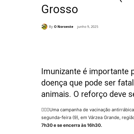
Grosso
By
O Noroeste
junho 9, 2025
Compartilhado
Imunizante é importante p
doença que pode ser fata
animais. O reforço deve s
🐕‍🦺🐱Uma campanha de vacinação antirrábica 
segunda-feira (9), em Várzea Grande, regiã
7h30 e se encerra às 16h30.