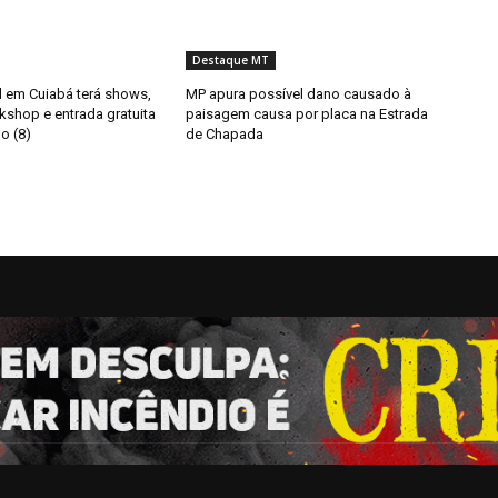
Destaque MT
il em Cuiabá terá shows,
MP apura possível dano causado à
kshop e entrada gratuita
paisagem causa por placa na Estrada
o (8)
de Chapada