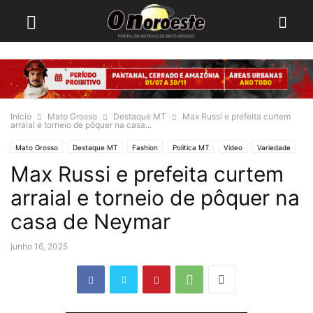
Início
Mato Grosso
Destaque MT
Max Russi e prefeita curtem
arraial e torneio de pôquer na casa...
Mato Grosso
Destaque MT
Fashion
Politica MT
Video
Variedade
Max Russi e prefeita curtem
arraial e torneio de pôquer na
casa de Neymar
junho 16, 2025