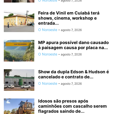
O Noroeste
-
agosto 7, 2026
Feira de Vinil em Cuiabá terá
shows, cinema, workshop e
entrada...
O Noroeste
-
agosto 7, 2026
MP apura possível dano causado
à paisagem causa por placa na...
O Noroeste
-
agosto 7, 2026
Show da dupla Edson & Hudson é
cancelado e contrato de...
O Noroeste
-
agosto 7, 2026
Idosos são presos após
caminhões com cascalho serem
flagrados saindo de...