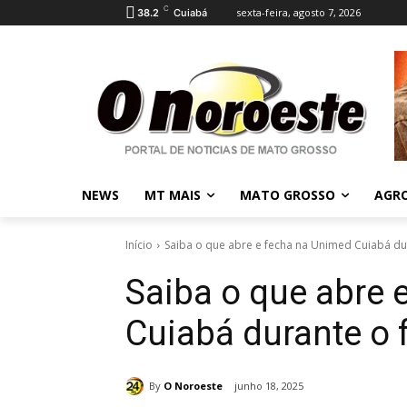
C
sexta-feira, agosto 7, 2026
38.2
Cuiabá
NEWS
MT MAIS
MATO GROSSO
AGR
Início
Saiba o que abre e fecha na Unimed Cuiabá du
Saiba o que abre 
Cuiabá durante o 
By
O Noroeste
junho 18, 2025