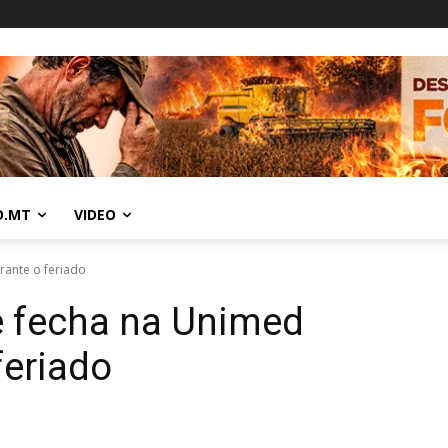
O.MT
VIDEO
rante o feriado
e fecha na Unimed
feriado