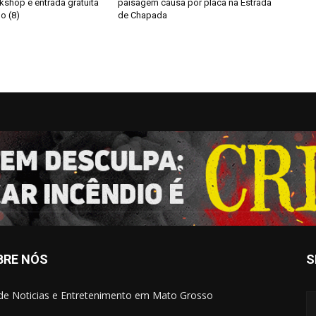
kshop e entrada gratuita
paisagem causa por placa na Estrada
o (8)
de Chapada
BRE NÓS
S
 de Noticias e Entretenimento em Mato Grosso