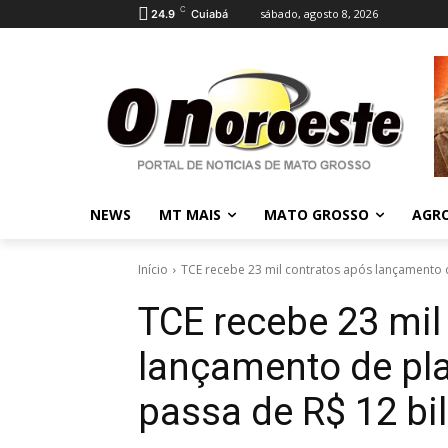
C
sábado, agosto 8, 2026
24.9
Cuiabá
NEWS
MT MAIS
MATO GROSSO
AGR
Início
TCE recebe 23 mil contratos após lançamento de
TCE recebe 23 mil
lançamento de plat
passa de R$ 12 bi