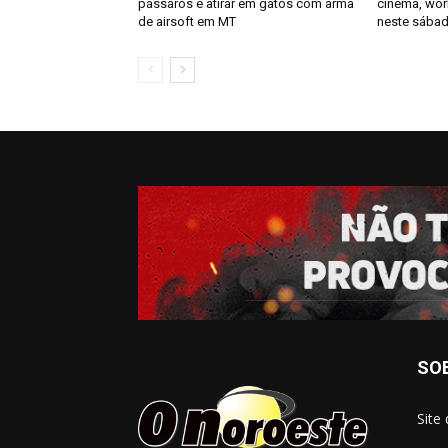
pássaros e atirar em gatos com arma
cinema, wor
de airsoft em MT
neste sábad
SO
Site