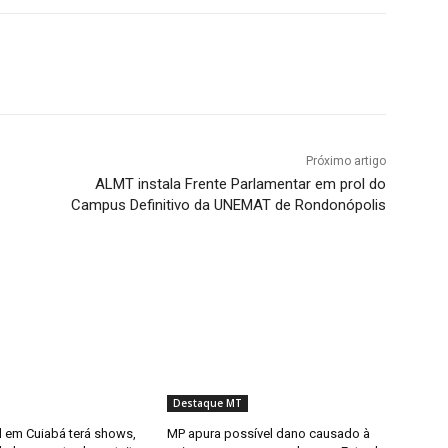
Próximo artigo
ALMT instala Frente Parlamentar em prol do
Campus Definitivo da UNEMAT de Rondonópolis
Destaque MT
il em Cuiabá terá shows,
MP apura possível dano causado à