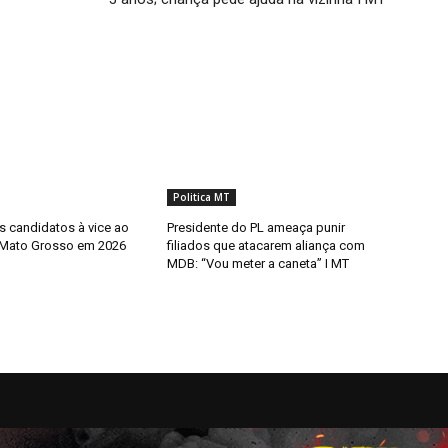
Politica MT
 candidatos à vice ao
Presidente do PL ameaça punir
 Mato Grosso em 2026
filiados que atacarem aliança com
MDB: “Vou meter a caneta” I MT