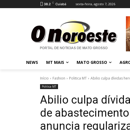
C
sexta-feira, agosto 7, 2026
38.2
Cuiabá
NEWS
MT MAIS
MATO GROSSO
AGR
Início
Fashion
Politica MT
Abilio culpa dívidas he
Politica MT
Abilio culpa dívid
de abastecimento
anuncia regulariz