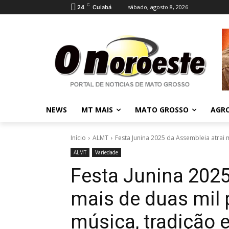
C
sábado, agosto 8, 2026
24
Cuiabá
NEWS
MT MAIS
MATO GROSSO
AGR
Início
ALMT
Festa Junina 2025 da Assembleia atrai 
ALMT
Variedade
Festa Junina 2025
mais de duas mil 
música, tradição 