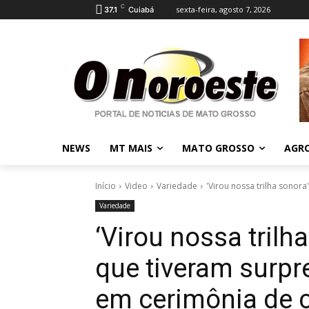
C
sexta-feira, agosto 7, 2026
37.1
Cuiabá
NEWS
MT MAIS
MATO GROSSO
AGR
Início
Video
Variedade
'Virou nossa trilha sonora
Variedade
‘Virou nossa trilha
que tiveram surpr
em cerimônia de 