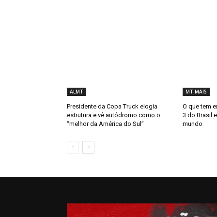
ALMT
MT MAIS
Presidente da Copa Truck elogia
O que tem e
estrutura e vê autódromo como o
3 do Brasil 
“melhor da América do Sul”
mundo