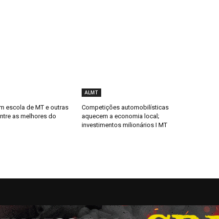
ALMT
m escola de MT e outras
Competições automobilísticas
entre as melhores do
aquecem a economia local;
investimentos milionários I MT