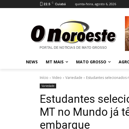
C
quinta-feira, agosto 6, 2026
22.5
Cuiabá
NEWS
MT MAIS
MATO GROSSO
AGR
Início
Video
Variedade
Estudantes selecionados 
Variedade
Estudantes selec
MT no Mundo já t
embarque