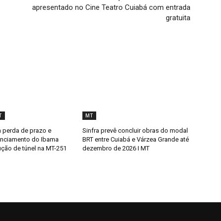
apresentado no Cine Teatro Cuiabá com entrada
gratuita
T
MT
 perda de prazo e
Sinfra prevê concluir obras do modal
enciamento do Ibama
BRT entre Cuiabá e Várzea Grande até
ução de túnel na MT-251
dezembro de 2026 I MT