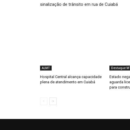
sinalização de trânsito em rua de Cuiabá
ALMT
Destaque M
Hospital Central alcança capacidade
Estado nega
plena de atendimento em Cuiabá
aguarda lic
para constr