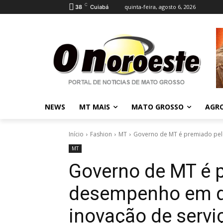
C
quinta-feira, agosto 6, 2026
38
Cuiabá
NEWS
MT MAIS
MATO GROSSO
AGR
Início
Fashion
MT
Governo de MT é premiado pelo
MT
Governo de MT é 
desempenho em di
inovação de servi