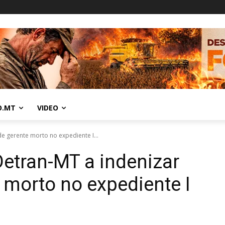
O.MT
VIDEO
de gerente morto no expediente I...
etran-MT a indenizar
e morto no expediente I