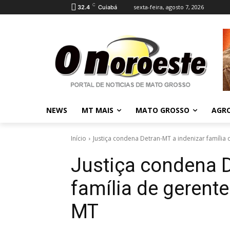
C
sexta-feira, agosto 7, 2026
32.4
Cuiabá
NEWS
MT MAIS
MATO GROSSO
AGR
Início
Justiça condena Detran-MT a indenizar família 
Justiça condena D
família de gerent
MT