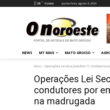
C
quinta-feira, agosto 6, 2026
38
Cuiabá
NEWS
MT MAIS
MATO GROSSO
AGR
Início
Operações Lei Seca prendem 11 condutores p
Operações Lei Se
condutores por e
na madrugada