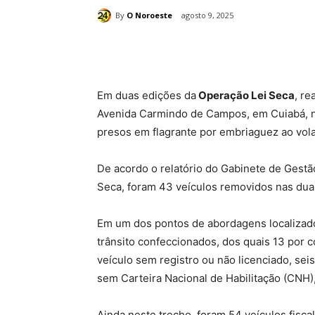
By
O Noroeste
agosto 9, 2025
Compartilhado
Em duas edições da
Operação Lei Seca
, re
Avenida Carmindo de Campos, em Cuiabá, n
presos em flagrante por embriaguez ao vola
De acordo o relatório do Gabinete de Gestã
Seca, foram 43 veículos removidos nas duas
Em um dos pontos de abordagens localizado 
trânsito confeccionados, dos quais 13 por c
veículo sem registro ou não licenciado, seis
sem Carteira Nacional de Habilitação (CNH),
Ainda neste trecho, foram 54 veículos fisc