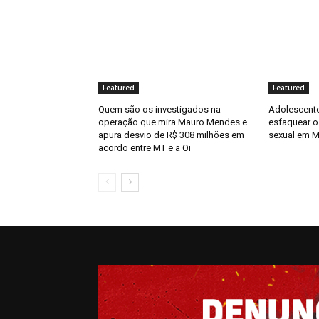
Featured
Featured
Quem são os investigados na
Adolescente
operação que mira Mauro Mendes e
esfaquear o
apura desvio de R$ 308 milhões em
sexual em 
acordo entre MT e a Oi