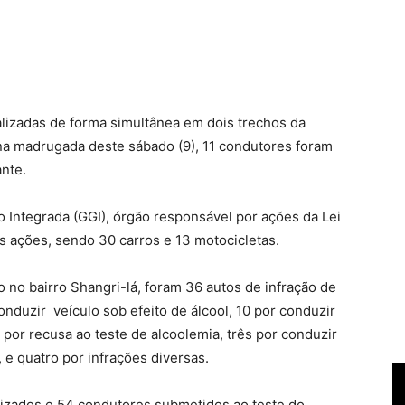
alizadas de forma simultânea em dois trechos da
a madrugada deste sábado (9), 11 condutores foram
nte.
o Integrada (GGI), órgão responsável por ações da Lei
 ações, sendo 30 carros e 13 motocicletas.
no bairro Shangri-lá, foram 36 autos de infração de
onduzir veículo sob efeito de álcool, 10 por conduzir
 por recusa ao teste de alcoolemia, três por conduzir
 e quatro por infrações diversas.
alizados e 54 condutores submetidos ao teste do