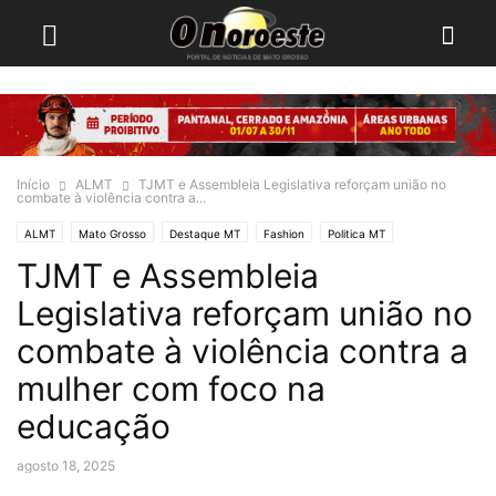
Início
ALMT
TJMT e Assembleia Legislativa reforçam união no
combate à violência contra a...
ALMT
Mato Grosso
Destaque MT
Fashion
Politica MT
TJMT e Assembleia
Legislativa reforçam união no
combate à violência contra a
mulher com foco na
educação
agosto 18, 2025