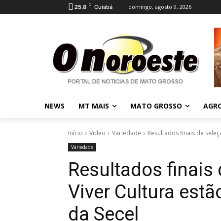
C
domingo, agosto 9, 2026
25.8
Cuiabá
NEWS
MT MAIS
MATO GROSSO
AGR
Início
Video
Variedade
Resultados finais de seleçã
Variedade
Resultados finais 
Viver Cultura estã
da Secel