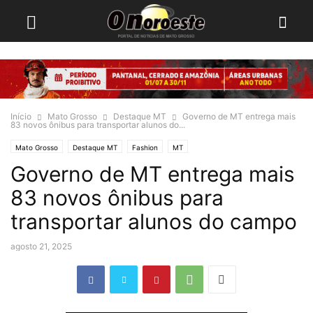
Início
Mato Grosso
Destaque MT
Governo de MT entrega mais
83 novos ônibus para transportar alunos do...
Mato Grosso
Destaque MT
Fashion
MT
Governo de MT entrega mais
83 novos ônibus para
transportar alunos do campo
agosto 21, 2025