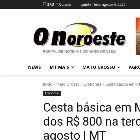
C
quinta-feira, agosto 6, 2026
27.3
Cuiabá
NEWS
MT MAIS
MATO GROSSO
AGR
Início
Mato Grosso
Economia
Cesta básica em MT 
Economia
Cesta básica em M
dos R$ 800 na ter
agosto I MT