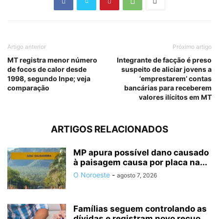
Artigo anterior
Próximo artigo
MT registra menor número
Integrante de facção é preso
de focos de calor desde
suspeito de aliciar jovens a
1998, segundo Inpe; veja
‘emprestarem’ contas
comparação
bancárias para receberem
valores ilícitos em MT
ARTIGOS RELACIONADOS
MP apura possível dano causado
à paisagem causa por placa na...
O Noroeste
-
agosto 7, 2026
Famílias seguem controlando as
dívidas e registram novo recuo,