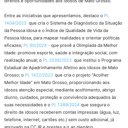
direitos e oportunidades aos idosos de Mato Grosso.
Entre as iniciativas que apresentamos, destaco o
PL
1404/2023
que cria o Sistema de Diagnóstico da Situação
da Pessoa Idosa e o Índice de Qualidade de Vida da
Pessoa Idosa, para mapear realidades e orientar políticas
eficazes;
PL 60/2024 –
que prevê a Olimpíada da Melhor
Idade: promove esporte, saúde e integração social, com
realização anual; o
PL 2036/2023
que institui o Programa
Estadual de Apadrinhamento Afetivo aos idosos de Mato
Grosso; o
PL 1422/2023
que cria o projeto “Acolher
Melhor Idade” em Mato Grosso, proporcionando aos
idosos atenção especial, mediante acolhimento, abrigo
diurno, cuidados, proteção e convivência adequados às
suas necessidades e o
PL 1389/2024
que ssegura o
direito de idosos receberem contas impressas (água, luz,
telefone, internet, cartões etc.) sem custo adicional, já
aprovado na CCJR e prestes a ir ao plenário.