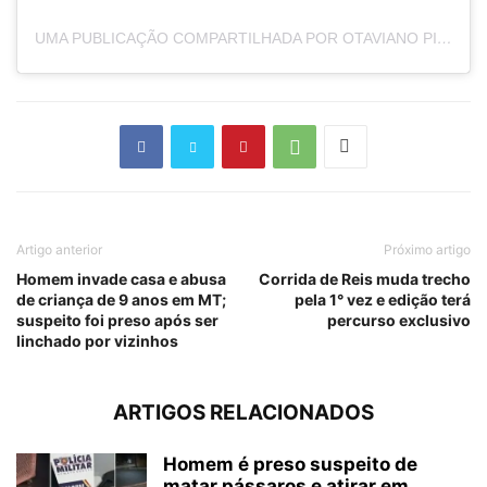
UMA PUBLICAÇÃO COMPARTILHADA POR OTAVIANO PIVETTA (@OTAVIANOPIVETTA)
Artigo anterior
Próximo artigo
​Homem invade casa e abusa
Corrida de Reis muda trecho
de criança de 9 anos em MT;
pela 1° vez e edição terá
suspeito foi preso após ser
percurso exclusivo
linchado por vizinhos
ARTIGOS RELACIONADOS
Homem é preso suspeito de
matar pássaros e atirar em