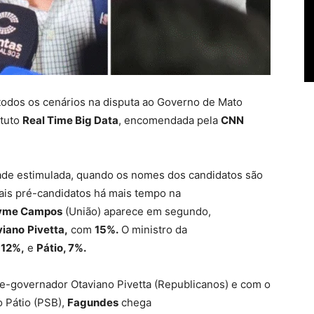
todos os cenários na disputa ao Governo de Mato
ituto
Real Time Big Data
, encomendada pela
CNN
idade estimulada, quando os nomes dos candidatos são
ais pré-candidatos há mais tempo na
yme Campos
(União) aparece em segundo,
viano
Pivetta,
com
15%.
O ministro da
a
12%,
e
Pátio, 7%.
ce-governador Otaviano Pivetta (Republicanos) e com o
o Pátio (PSB),
Fagundes
chega