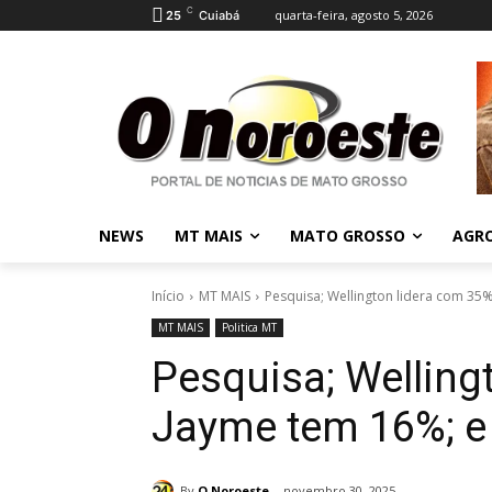
C
quarta-feira, agosto 5, 2026
25
Cuiabá
NEWS
MT MAIS
MATO GROSSO
AGR
Início
MT MAIS
Pesquisa; Wellington lidera com 35%
MT MAIS
Politica MT
Pesquisa; Welling
Jayme tem 16%; e 
By
O Noroeste
novembro 30, 2025