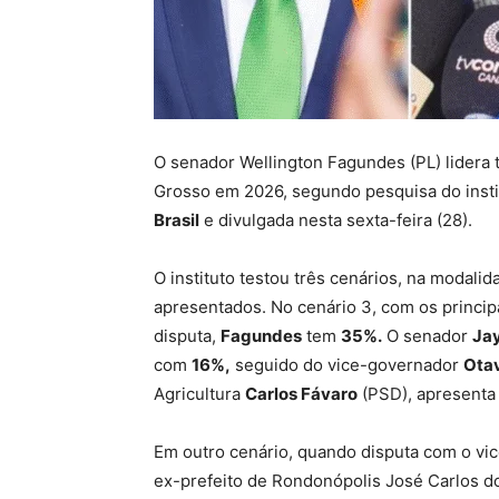
O senador Wellington Fagundes (PL) lidera 
Grosso em 2026, segundo pesquisa do inst
Brasil
e divulgada nesta sexta-feira (28).
O instituto testou três cenários, na modal
apresentados. No cenário 3, com os princip
disputa,
Fagundes
tem
35%.
O senador
Ja
com
16%,
seguido do vice-governador
Ota
Agricultura
Carlos Fávaro
(PSD), apresent
Em outro cenário, quando disputa com o vi
ex-prefeito de Rondonópolis José Carlos d