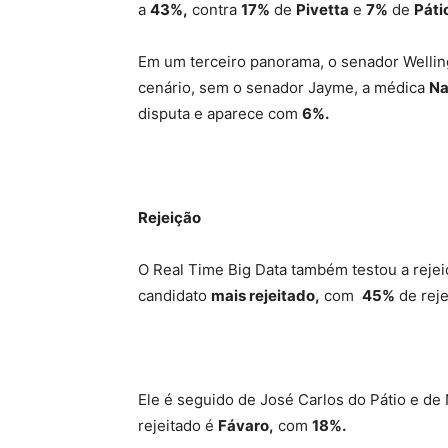
a
43%,
contra
17%
de
Pivetta
e
7%
de
Páti
Em um terceiro panorama, o senador Welli
cenário, sem o senador Jayme, a médica
Na
disputa e aparece com
6%.
Rejeição
O Real Time Big Data também testou a reje
candidato
mais rejeitado,
com
45%
de reje
Ele é seguido de José Carlos do Pátio e d
rejeitado é
Fávaro,
com
18%.