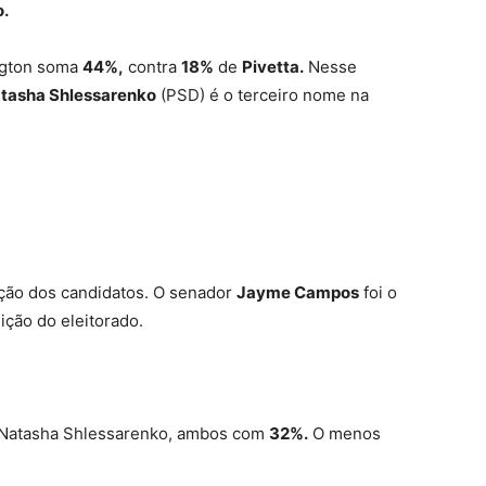
o.
ngton soma
44%,
contra
18%
de
Pivetta.
Nesse
tasha Shlessarenko
(PSD) é o terceiro nome na
ição dos candidatos. O senador
Jayme Campos
foi o
ição do eleitorado.
e Natasha Shlessarenko, ambos com
32%.
O menos