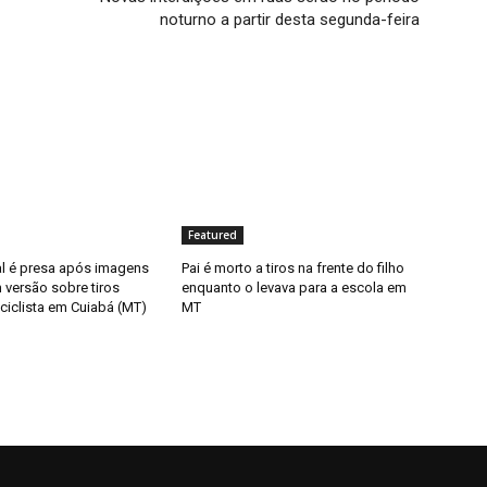
noturno a partir desta segunda-feira
Featured
al é presa após imagens
Pai é morto a tiros na frente do filho
 versão sobre tiros
enquanto o levava para a escola em
ciclista em Cuiabá (MT)
MT