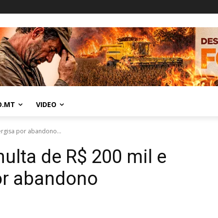
O.MT
VIDEO
ergisa por abandono...
lta de R$ 200 mil e
or abandono