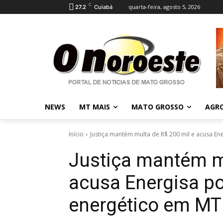
C
quarta-feira, agosto 5, 2026
27.2
Cuiabá
NEWS
MT MAIS
MATO GROSSO
AGR
Início
Justiça mantém multa de R$ 200 mil e acusa En
Justiça mantém mu
acusa Energisa p
energético em MT