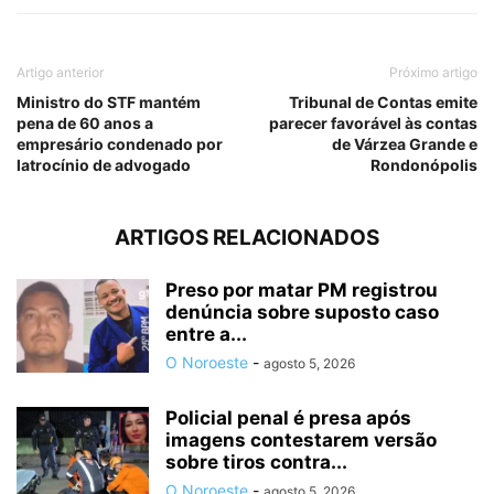
Artigo anterior
Próximo artigo
Ministro do STF mantém
Tribunal de Contas emite
pena de 60 anos a
parecer favorável às contas
empresário condenado por
de Várzea Grande e
latrocínio de advogado
Rondonópolis
ARTIGOS RELACIONADOS
Preso por matar PM registrou
denúncia sobre suposto caso
entre a...
O Noroeste
-
agosto 5, 2026
Policial penal é presa após
imagens contestarem versão
sobre tiros contra...
O Noroeste
-
agosto 5, 2026