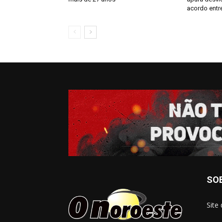
acordo entre
SO
Site