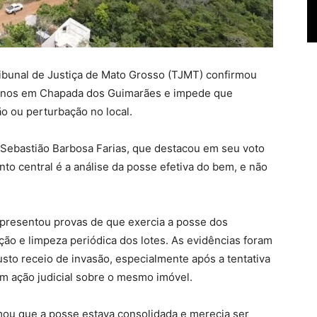
ibunal de Justiça de Mato Grosso (TJMT) confirmou
renos em Chapada dos Guimarães e impede que
o ou perturbação no local.
Sebastião Barbosa Farias, que destacou em seu voto
onto central é a análise da posse efetiva do bem, e não
apresentou provas de que exercia a posse dos
ão e limpeza periódica dos lotes. As evidências foram
sto receio de invasão, especialmente após a tentativa
om ação judicial sobre o mesmo imóvel.
rmou que a posse estava consolidada e merecia ser