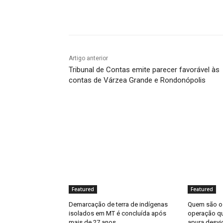
Compartilhado
Artigo anterior
Tribunal de Contas emite parecer favorável às
contas de Várzea Grande e Rondonópolis
Featured
Featured
Demarcação de terra de indígenas
Quem são os
isolados em MT é concluída após
operação q
mais de 27 anos
apura desvi