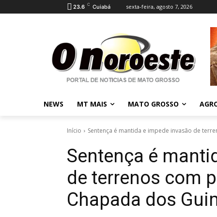
C
sexta-feira, agosto 7, 2026
23.6
Cuiabá
NEWS
MT MAIS
MATO GROSSO
AGR
Início
Sentença é mantida e impede invasão de terr
Sentença é manti
de terrenos com 
Chapada dos Gui