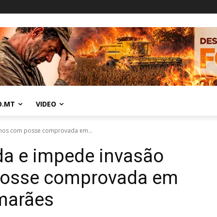
O.MT
VIDEO
enos com posse comprovada em...
da e impede invasão
posse comprovada em
marães