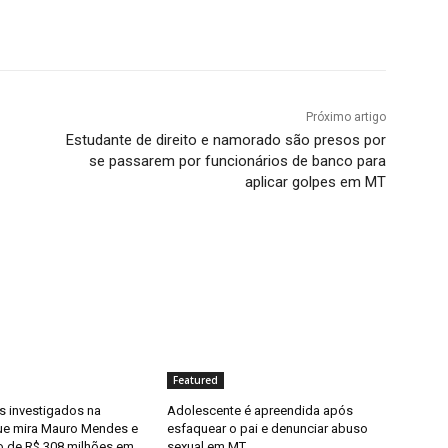
Próximo artigo
Estudante de direito e namorado são presos por
se passarem por funcionários de banco para
aplicar golpes em MT
Featured
 investigados na
Adolescente é apreendida após
ue mira Mauro Mendes e
esfaquear o pai e denunciar abuso
o de R$ 308 milhões em
sexual em MT