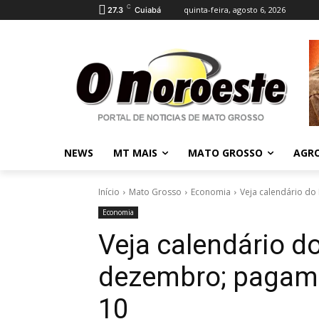
C
quinta-feira, agosto 6, 2026
27.3
Cuiabá
NEWS
MT MAIS
MATO GROSSO
AGR
Início
Mato Grosso
Economia
Veja calendário d
Economia
Veja calendário d
dezembro; pagam
10